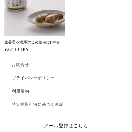
生姜香る 牡蠣のこめ油漬け(180g)
通
¥2,430 JPY
常
価
お問合せ
格
プライバシーポリシー
利用規約
特定商取引法に基づく表記
メール登録はこちら