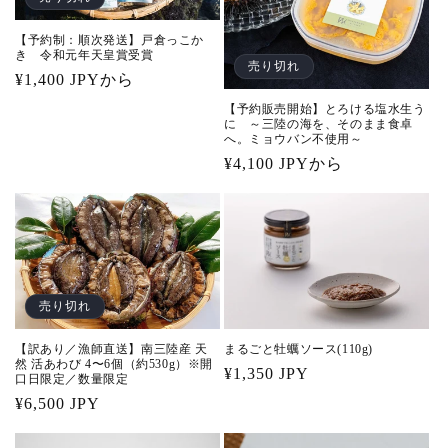
【予約制：順次発送】戸倉っこか
き 令和元年天皇賞受賞
売り切れ
通
¥1,400 JPYから
常
【予約販売開始】とろける塩水生う
に ～三陸の海を、そのまま食卓
価
へ。ミョウバン不使用～
格
通
¥4,100 JPYから
常
価
格
売り切れ
【訳あり／漁師直送】南三陸産 天
まるごと牡蠣ソース(110g)
然 活あわび 4〜6個（約530g）※開
通
¥1,350 JPY
口日限定／数量限定
常
通
¥6,500 JPY
価
常
格