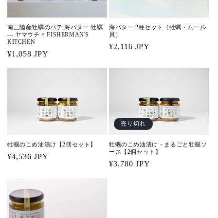
南三陸産牡蠣のパテ 海バター 牡蠣
海バター 2種セット（牡蠣・ムール
— ヤマウチ × FISHERMAN'S
貝）
KITCHEN
通
¥2,116 JPY
通
¥1,058 JPY
常
常
価
価
格
格
売り切れ
牡蠣のこめ油漬け【2個セット】
牡蠣のこめ油漬け・まるごと牡蠣ソ
ース【2個セット】
通
¥4,536 JPY
通
¥3,780 JPY
常
常
価
価
格
格