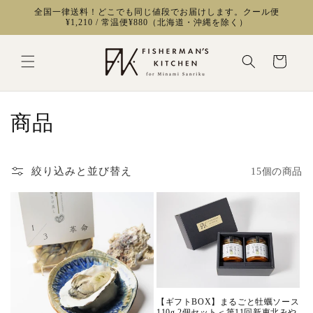
コンテ
全国一律送料！どこでも同じ値段でお届けします。クール便
ンツに
¥1,210 / 常温便¥880（北海道・沖縄を除く）
進む
カ
ー
ト
コ
商品
レ
ク
絞り込みと並び替え
15個の商品
シ
ョ
ン
:
【ギフトBOX】まるごと牡蠣ソース
110g 2個セット＜第11回新東北みや