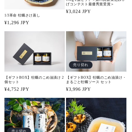
げコンテスト最優秀賞受賞＞
通
¥3,024 JPY
1/3革命 牡蠣さけ蒸し
常
通
¥1,296 JPY
価
常
格
価
格
売り切れ
【ギフトBOX】牡蠣のこめ油漬け 2
【ギフトBOX】牡蠣のこめ油漬け・
個セット
まるごと牡蠣ソース セット
通
¥4,752 JPY
通
¥3,996 JPY
常
常
価
価
格
格
売り切れ