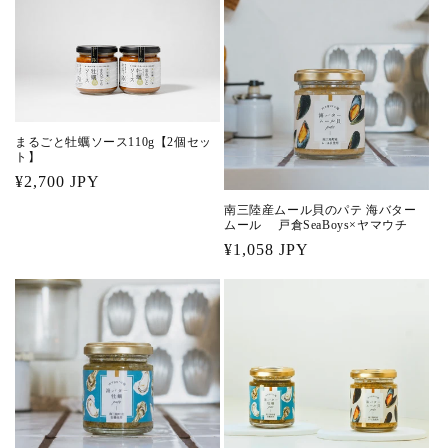
価
格
まるごと牡蠣ソース110g【2個セッ
ト】
通
¥2,700 JPY
常
南三陸産ムール貝のパテ 海バター
ムール 戸倉SeaBoys×ヤマウチ
価
通
¥1,058 JPY
格
常
価
格