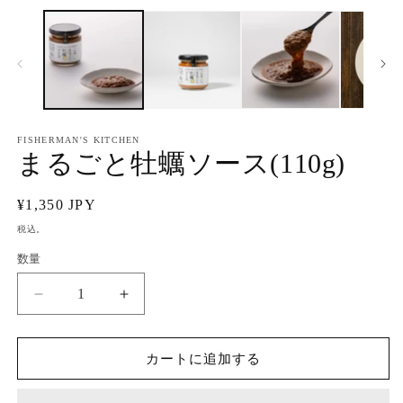
ー
ダ
ル
で
メ
デ
ィ
ア
FISHERMAN'S KITCHEN
(1)
(2
まるごと牡蠣ソース(110g)
を
開
く
通
¥1,350 JPY
常
税込。
価
数量
格
ま
ま
る
る
ご
ご
カートに追加する
と
と
牡
牡