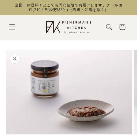
コンテ
全国一律送料！どこでも同じ値段でお届けします。クール便
ンツに
¥1,210 / 常温便¥880（北海道・沖縄を除く）
進む
カ
ー
ト
商品情
報にス
キップ
モ