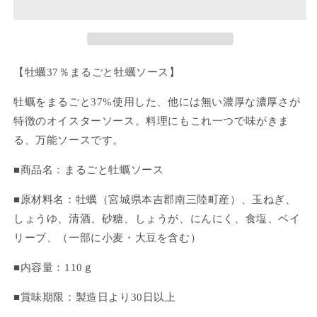
蠣
蠣
ソ
ソ
ー
ー
ス
ス
(110g)
(110g)
【牡蠣37％まるごと牡蠣ソース】
の
の
牡蠣をまるごと37%使用した、他には無い濃厚な濃厚さが
数
数
特徴のオイスターソース。料理にもこれ一つで味がきま
量
量
を
を
る、万能ソースです。
減
増
■商品名：まるごと牡蠣ソース
ら
や
す
す
■原材料名：牡蠣（宮城県本吉郡南三陸町産）、玉ねぎ、
しょうゆ、清酒、砂糖、しょうが、にんにく、食塩、ベイ
リーブ、（一部に小麦・大豆を含む）
■内容量：110ｇ
■賞味期限：製造日より30日以上