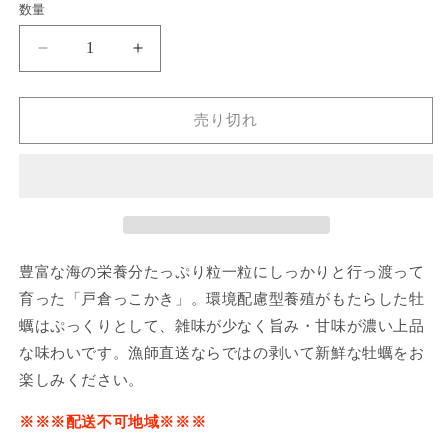
ン
ン
ン
ー
数量
は
は
は
シ
売
売
売
ョ
り
り
り
ン
【予
【予
切
切
切
は
れ
れ
れ
売
約
約
て
て
て
り
い
い
い
切
制：
制：
る
る
る
れ
売り切れ
順
か
順
か
か
て
販
販
販
い
次
次
売
売
売
る
で
で
で
か
発
発
き
き
き
販
ま
ま
ま
送】
送】
売
せ
せ
せ
で
戸
戸
ん
ん
ん
き
ま
倉
倉
せ
豊富な海の栄養分たっぷり粒一粒にしっかりと行っ渡って
ん
っ
っ
こ
こ
育った「戸倉っこかき」。
環境配慮型養殖がもたらした牡
か
か
蠣は
ぷっくりとして、雑味が少なく旨み・甘味が濃い上品
き
き
な味わいです。漁師直送ならではの剥いて新鮮な牡蠣をお
令
令
楽しみください。
和
和
元
元
※
※
※配送不可地域※
※
※
年
年