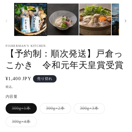
ー
ダ
ル
で
メ
デ
ィ
ア
FISHERMAN'S KITCHEN
(1)
(2
【予約制：順次発送】戸倉っ
を
開
く
こかき 令和元年天皇賞受賞
通
¥1,400 JPY
売り切れ
常
税込。
価
内容量
格
バ
バ
バ
300g×1本
300g×2本
300g×3本
リ
リ
リ
エ
エ
エ
ー
ー
ー
バ
300g×4本
シ
シ
シ
リ
ョ
ョ
ョ
エ