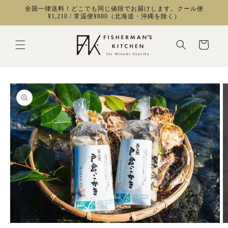
コンテ
全国一律送料！どこでも同じ値段でお届けします。クール便
ンツに
¥1,210 / 常温便¥880（北海道・沖縄を除く）
進む
カ
ー
ト
商品情
報にス
キップ
モ