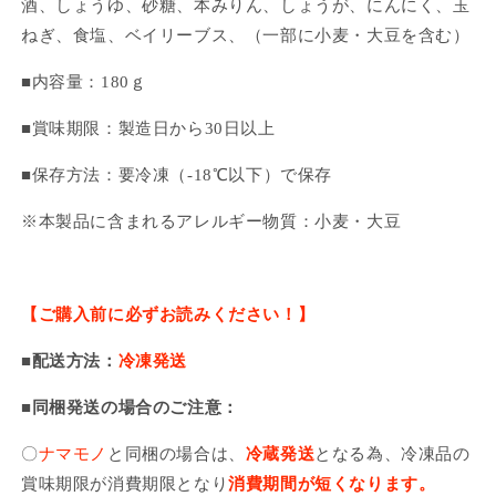
酒、しょうゆ、砂糖、本みりん、しょうが、にんにく、玉
ねぎ、食塩、ベイリーブス、（一部に小麦・大豆を含む）
■内容量：180ｇ
■賞味期限：製造日から30日以上
■保存方法：要冷凍（-18℃以下）で保存
※本製品に含まれるアレルギー物質：小麦・大豆
【ご購入前に必ずお読みください！】
■配送方法：
冷凍発送
■同梱発送の場合のご注意：
〇
ナマモノ
と同梱の場合は、
冷蔵発送
となる為、
冷凍品の
賞味期限が消費期限となり
消費期間が短くなります。