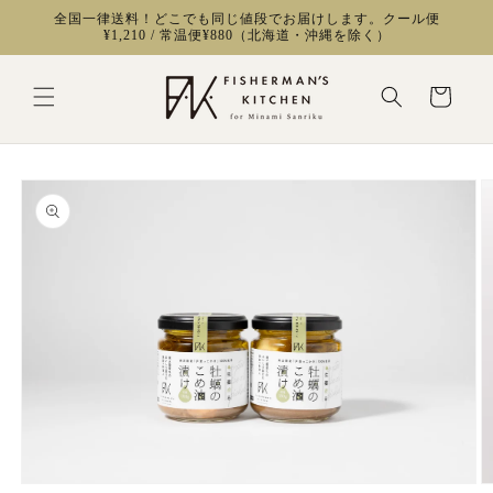
コンテ
全国一律送料！どこでも同じ値段でお届けします。クール便
ンツに
¥1,210 / 常温便¥880（北海道・沖縄を除く）
進む
カ
ー
ト
商品情
報にス
キップ
モ