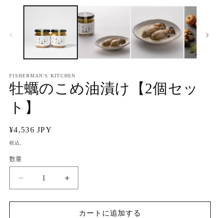
ー
ダ
ル
で
メ
デ
ィ
ア
FISHERMAN'S KITCHEN
(2
(1)
牡蠣のこめ油漬け【2個セッ
を
開
く
ト】
通
¥4,536 JPY
常
税込。
価
数量
格
牡
牡
蠣
蠣
の
の
カートに追加する