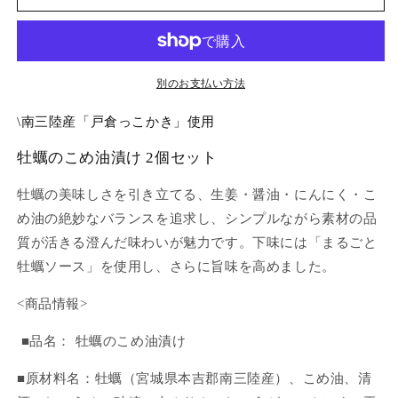
こ
こ
め
め
油
油
漬
漬
け
け
別のお支払い方法
【2
【2
\南三陸産「戸倉っこかき」使用
個
個
セ
セ
牡蠣のこめ油漬け 2個セット
ッ
ッ
ト】
ト】
牡蠣の美味しさを引き立てる、生姜・醤油・にんにく・こ
の
の
め油の絶妙なバランスを追求し、シンプルながら素材の品
数
数
質が活きる澄んだ味わいが魅力です。下味には「まるごと
量
量
牡蠣ソース」を使用し、さらに旨味を高めました。
を
を
減
増
<商品情報>
ら
や
す
す
■品名： 牡蠣のこめ油漬け
■原材料名：牡蠣（宮城県本吉郡南三陸産）、こめ油、清