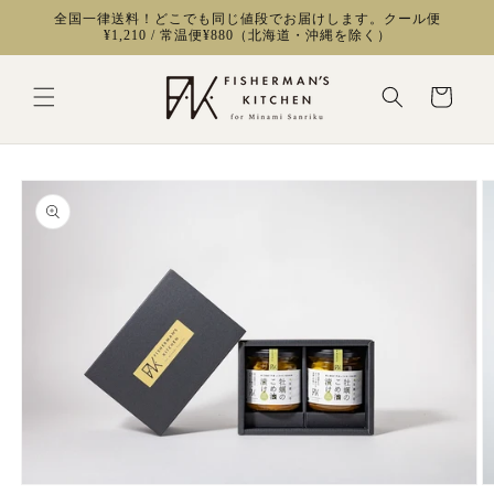
コンテ
全国一律送料！どこでも同じ値段でお届けします。クール便
ンツに
¥1,210 / 常温便¥880（北海道・沖縄を除く）
進む
カ
ー
ト
商品情
報にス
キップ
モ