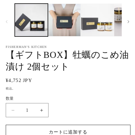
ー
ダ
ル
で
メ
デ
ィ
ア
FISHERMAN'S KITCHEN
(1)
(2
【ギフトBOX】牡蠣のこめ油
を
開
く
漬け 2個セット
通
¥4,752 JPY
常
税込。
価
数量
格
【ギ
【ギ
フ
フ
ト
ト
カートに追加する