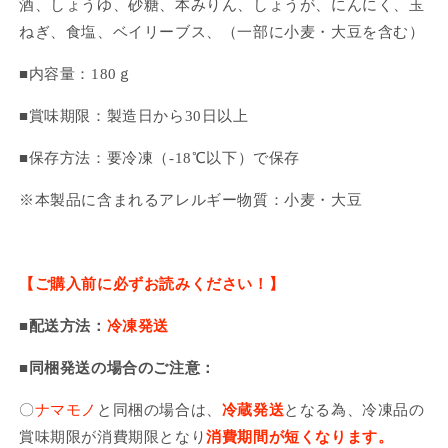
ら
や
酒、しょうゆ、砂糖、本みりん、しょうが、にんにく、玉
す
す
ねぎ、食塩、ベイリーブス、（一部に小麦・大豆を含む）
■内容量：180ｇ
■賞味期限：製造日から30日以上
■保存方法：要冷凍（-18℃以下）で保存
※本製品に含まれるアレルギー物質：小麦・大豆
【ご購入前に必ずお読みください！】
■配送方法：
冷凍発送
■同梱発送の場合のご注意：
〇
ナマモノ
と同梱の場合は、
冷蔵発送
となる為、
冷凍品の
賞味期限が消費期限となり
消費期間が短くなります。