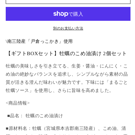
BOX】
BOX】
牡
牡
蠣
蠣
の
の
こ
こ
別のお支払い方法
め
め
\南三陸産「戸倉っこかき」使用
油
油
漬
漬
【ギフトBOXセット
】牡蠣のこめ油漬け 2個セット
け
け
2
2
牡蠣の美味しさを引き立てる、生姜・醤油・にんにく・こ
個
個
め油の絶妙なバランスを追求し、シンプルながら素材の品
セ
セ
質が活きる澄んだ味わいが魅力です。下味には「まるごと
ッ
ッ
牡蠣ソース」を使用し、さらに旨味を高めました。
ト
ト
の
の
<商品情報>
数
数
量
量
■品名： 牡蠣のこめ油漬け
を
を
■原材料名：牡蠣（宮城県本吉郡南三陸産）、こめ油、清
減
増