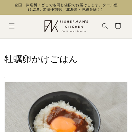
コンテ
全国一律送料！どこでも同じ値段でお届けします。クール便
ンツに
¥1,210 / 常温便¥880（北海道・沖縄を除く）
進む
カ
ー
ト
牡蠣卵かけごはん